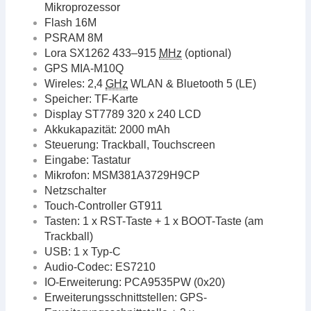
Mikroprozessor
Flash 16M
PSRAM 8M
Lora SX1262 433–915
MHz
(optional)
GPS MIA-M10Q
Wireles: 2,4
GHz
WLAN & Bluetooth 5 (LE)
Speicher: TF-Karte
Display ST7789 320 x 240 LCD
Akkukapazität: 2000 mAh
Steuerung: Trackball, Touchscreen
Eingabe: Tastatur
Mikrofon: MSM381A3729H9CP
Netzschalter
Touch-Controller GT911
Tasten: 1 x RST-Taste + 1 x BOOT-Taste (am
Trackball)
USB: 1 x Typ-C
Audio-Codec: ES7210
IO-Erweiterung: PCA9535PW (0x20)
Erweiterungsschnittstellen: GPS-